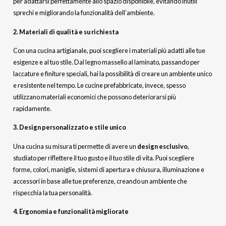
per adattarsi perfettamente allo spazio disponibile, evitando inutili
sprechi e migliorando la funzionalità dell’ambiente.
2. Materiali di qualità e su richiesta
Con una cucina artigianale, puoi scegliere i materiali più adatti alle tue
esigenze e al tuo stile. Dal legno massello al laminato, passando per
laccature e finiture speciali, hai la possibilità di creare un ambiente unico
e resistente nel tempo. Le cucine prefabbricate, invece, spesso
utilizzano materiali economici che possono deteriorarsi più
rapidamente.
3. Design personalizzato e stile unico
Una cucina su misura ti permette di avere un
design esclusivo
,
studiato per riflettere il tuo gusto e il tuo stile di vita. Puoi scegliere
forme, colori, maniglie, sistemi di apertura e chiusura, illuminazione e
accessori in base alle tue preferenze, creando un ambiente che
rispecchia la tua personalità.
4. Ergonomia e funzionalità migliorate