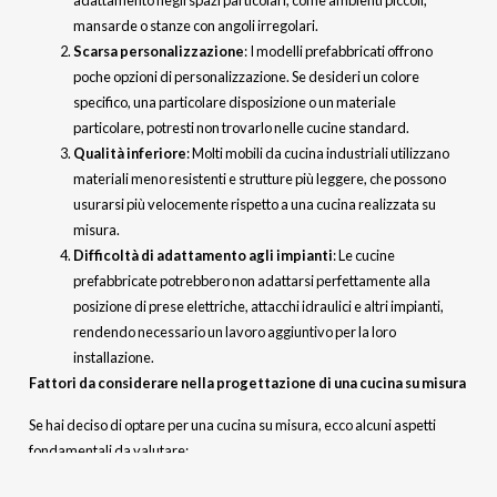
adattamento negli spazi particolari, come ambienti piccoli,
mansarde o stanze con angoli irregolari.
Scarsa personalizzazione
: I modelli prefabbricati offrono
poche opzioni di personalizzazione. Se desideri un colore
specifico, una particolare disposizione o un materiale
particolare, potresti non trovarlo nelle cucine standard.
Qualità inferiore
: Molti mobili da cucina industriali utilizzano
materiali meno resistenti e strutture più leggere, che possono
usurarsi più velocemente rispetto a una cucina realizzata su
misura.
Difficoltà di adattamento agli impianti
: Le cucine
prefabbricate potrebbero non adattarsi perfettamente alla
posizione di prese elettriche, attacchi idraulici e altri impianti,
rendendo necessario un lavoro aggiuntivo per la loro
installazione.
Fattori da considerare nella progettazione di una cucina su misura
Se hai deciso di optare per una cucina su misura, ecco alcuni aspetti
fondamentali da valutare:
1. Disposizione degli elementi