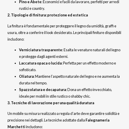
Pino e Abete
: Economici e facili da lavorare, perfetti per arredi
rustici e country.
2. Tipologie di finitura: protezione ed estetica
La finitura è fondamentale per proteggere il legno da umidità, graffi e
usura, oltre a conferire il look desiderato. Le principali finiture disponibili
includono:
Verniciatura trasparente
: Esalta le venature naturali del legno
e protegge dagli agenti esterni.
Laccatura opaca o lucida
: Perfetta per un effetto moderno e
sofisticato.
Oliatura
: Mantiene l’aspetto naturale del legno e ne aumenta la
durata nel tempo.
Spazzolatura e decapatura
: Dona un effetto invecchiato,
ideale per mobili in stile rustico o shabby chic.
3. Tecniche di lavorazione per una qualità duratura
Un mobile su misura realizzato a regola d’arte deve garantire solidità e
precisione nei dettagli. Le tecniche adottate dalla
Falegnameria
Marchetti
includono: