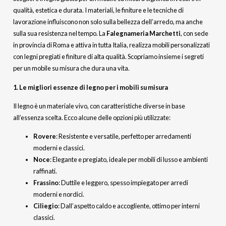
qualità, estetica e durata. I materiali, le finiture e le tecniche di
lavorazione influiscono non solo sulla bellezza dell’arredo, ma anche
sulla sua resistenza nel tempo. La
Falegnameria Marchetti
, con sede
in provincia di Roma e attiva in tutta Italia, realizza mobili personalizzati
con legni pregiati e finiture di alta qualità. Scopriamo insieme i segreti
per un mobile su misura che dura una vita.
1. Le migliori essenze di legno per i mobili su misura
Il legno è un materiale vivo, con caratteristiche diverse in base
all’essenza scelta. Ecco alcune delle opzioni più utilizzate:
Rovere
: Resistente e versatile, perfetto per arredamenti
moderni e classici.
Noce
: Elegante e pregiato, ideale per mobili di lusso e ambienti
raffinati.
Frassino
: Duttile e leggero, spesso impiegato per arredi
moderni e nordici.
Ciliegio
: Dall’aspetto caldo e accogliente, ottimo per interni
classici.