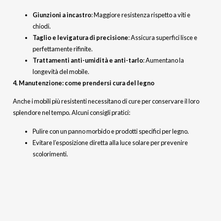
Giunzioni a incastro
: Maggiore resistenza rispetto a viti e
chiodi.
Taglio e levigatura di precisione
: Assicura superfici lisce e
perfettamente rifinite.
Trattamenti anti-umidità e anti-tarlo
: Aumentano la
longevità del mobile.
4. Manutenzione: come prendersi cura del legno
Anche i mobili più resistenti necessitano di cure per conservare il loro
splendore nel tempo. Alcuni consigli pratici:
Pulire con un panno morbido e prodotti specifici per legno.
Evitare l’esposizione diretta alla luce solare per prevenire
scolorimenti.
Applicare periodicamente oli protettivi o cere per mantenere la
finitura.
5. Mobili su misura: un investimento per il futuro
Scegliere un mobile artigianale in legno significa ottenere un prodotto
unico, progettato e realizzato con materiali di alta qualità. La