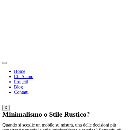
Vai
al
contenuto
Home
Chi Siamo
Progetti
Blog
Contatti
X
Minimalismo o Stile Rustico?
Quando si sceglie un mobile su misura, una delle decisioni più