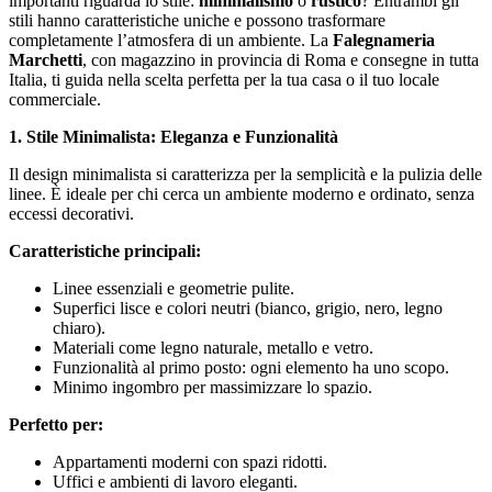
importanti riguarda lo stile:
minimalismo
o
rustico
? Entrambi gli
stili hanno caratteristiche uniche e possono trasformare
completamente l’atmosfera di un ambiente. La
Falegnameria
Marchetti
, con magazzino in provincia di Roma e consegne in tutta
Italia, ti guida nella scelta perfetta per la tua casa o il tuo locale
commerciale.
1. Stile Minimalista: Eleganza e Funzionalità
Il design minimalista si caratterizza per la semplicità e la pulizia delle
linee. È ideale per chi cerca un ambiente moderno e ordinato, senza
eccessi decorativi.
Caratteristiche principali:
Linee essenziali e geometrie pulite.
Superfici lisce e colori neutri (bianco, grigio, nero, legno
chiaro).
Materiali come legno naturale, metallo e vetro.
Funzionalità al primo posto: ogni elemento ha uno scopo.
Minimo ingombro per massimizzare lo spazio.
Perfetto per:
Appartamenti moderni con spazi ridotti.
Uffici e ambienti di lavoro eleganti.