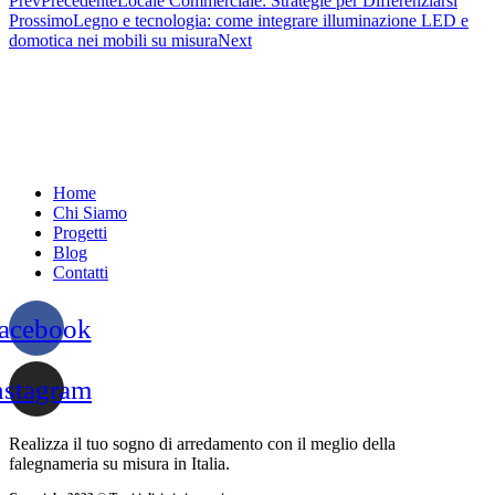
Prev
Precedente
Locale Commerciale: Strategie per Differenziarsi
Prossimo
Legno e tecnologia: come integrare illuminazione LED e
domotica nei mobili su misura
Next
Home
Chi Siamo
Progetti
Blog
Contatti
acebook
nstagram
Realizza il tuo sogno di arredamento con il meglio della
falegnameria su misura in Italia.